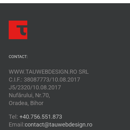
CONTACT:
WWW.TAUWEBDESIGN.RO SRL
C.I.F.: 38087773/10.08.2017
J5/2320/10.08.2017
Nufărului, Nr.70,
Oradea, Bihor
Tel:
+40.756.551.873
Email:
contact@tauwebdesign.ro