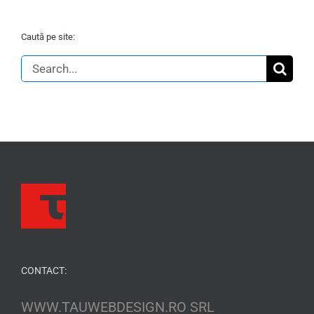
Caută pe site:
Search
for:
CONTACT:
WWW.TAUWEBDESIGN.RO SRL