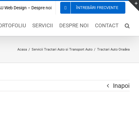
U Web Design – Despre noi
ÎNTREBĂRI FRECVENTE
ORTOFOLIU
SERVICII
DESPRE NOI
CONTACT
Acasa
/
Servicii Tractari Auto si Transport Auto
/
Tractari Auto Oradea
Inapoi