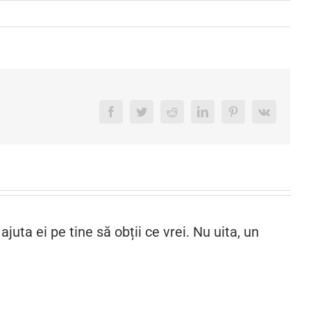
Facebook
Twitter
Reddit
LinkedIn
Pinterest
Vk
juta ei pe tine să obții ce vrei. Nu uita, un