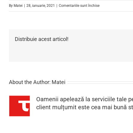
pentru
By
Matei
|
28, ianuarie, 2021
|
Comentariile sunt închise
Tractari
Auto
Oradea
Distribuie acest articol!
About the Author:
Matei
Oamenii apelează la serviciile tale pe
client mulțumit este cea mai bună st