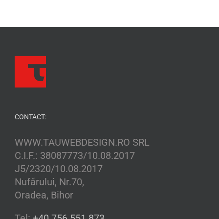
CONTACT:
WWW.TAUWEBDESIGN.RO SRL
C.I.F.: 38087773/10.08.2017
J5/2320/10.08.2017
Nufărului, Nr.70,
Oradea, Bihor
Tel:
+40.756.551.873