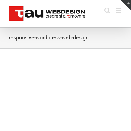
Skip
to
content
responsive-wordpress-web-design