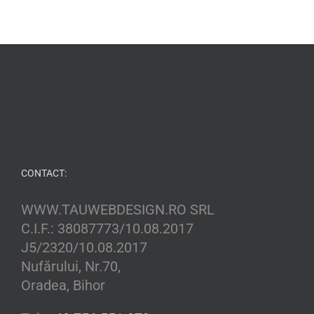
CONTACT:
WWW.TAUWEBDESIGN.RO SRL
C.I.F.: 38087773/10.08.2017
J5/2320/10.08.2017
Nufărului, Nr.70,
Oradea, Bihor