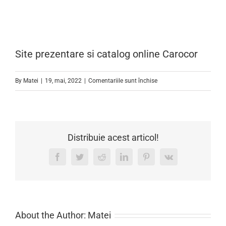
Site prezentare si catalog online Carocor
pentru
By
Matei
|
19, mai, 2022
|
Comentariile sunt închise
Site
prezentare
si
catalog
Distribuie acest articol!
online
Facebook
Twitter
Reddit
LinkedIn
Pinterest
Vk
Carocor
About the Author:
Matei