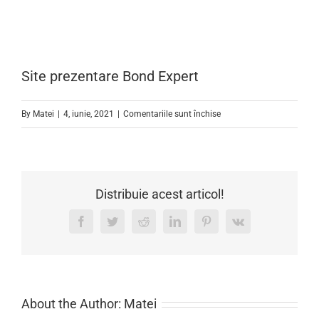
Site prezentare Bond Expert
pentru
By
Matei
|
4, iunie, 2021
|
Comentariile sunt închise
Site
prezentare
Bond
Expert
Distribuie acest articol!
Facebook
Twitter
Reddit
LinkedIn
Pinterest
Vk
About the Author:
Matei