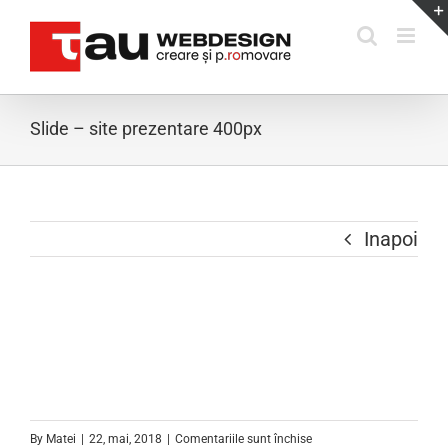
Skip
to
content
Slide – site prezentare 400px
Inapoi
pentru
By
Matei
|
22, mai, 2018
|
Comentariile sunt închise