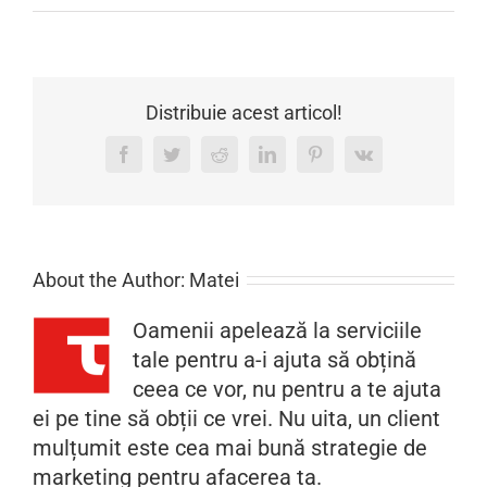
Slide
–
site
prezentare
Distribuie acest articol!
400px
Facebook
Twitter
Reddit
LinkedIn
Pinterest
Vk
About the Author:
Matei
Oamenii apelează la serviciile
tale pentru a-i ajuta să obțină
ceea ce vor, nu pentru a te ajuta
ei pe tine să obții ce vrei. Nu uita, un client
mulțumit este cea mai bună strategie de
marketing pentru afacerea ta.